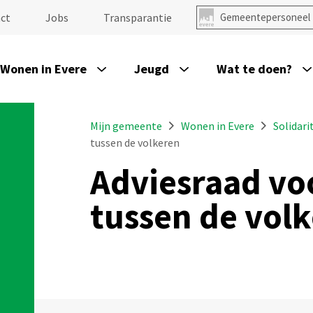
ct
Jobs
Transparantie
Gemeentepersoneel
Wonen in Evere
Jeugd
Wat te doen?
Mijn gemeente
Wonen in Evere
Solidari
tussen de volkeren
Adviesraad voo
tussen de vol