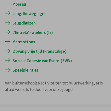
Tel:
022476333
Moreau
jeugd@evere.brussels
Jeugdbewegingen
Jeugdhuizen
L'Entrela' - ateliers (fr)
Marmottons
Opvang vrije tijd (Franstalige)
Sociale Cohesie van Evere (ZVW)
Speelpleintjes
Van buitenschoolse activiteiten tot buurtwerking, er is
altijd wel iets te doen voor onze jeugd.