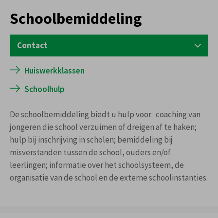
Schoolbemiddeling
Contact
JEUGD
Huiswerkklassen
S. Hoedemaekerssquare 10
Schoolhulp
Tel:
022476333
jeugd@evere.brussels
De schoolbemiddeling biedt u hulp voor: coaching van
jongeren die school verzuimen of dreigen af te haken;
hulp bij inschrijving in scholen; bemiddeling bij
misverstanden tussen de school, ouders en/of
leerlingen; informatie over het schoolsysteem, de
organisatie van de school en de externe schoolinstanties.