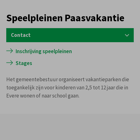
Speelpleinen Paasvakantie
Contact
OPVOEDING
Inschrijving speelpleinen
S. Hoedemaekerssquare 10
Stages
Tel:
02 247 63 81
opvoeding@evere.brussels
Het gemeentebestuur organiseert vakantieparken die
toegankelijk zijn voor kinderen van 2,5 tot 12 jaar die in
maandag tot vrijdag, van 8 u. tot 12.45 u
Evere wonen of naar school gaan.
dinsdagavond, van 16u tot 19u30