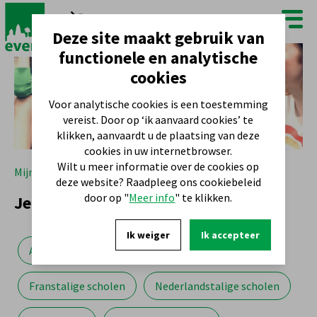
FR
NL
Deze site maakt gebruik van
functionele en analytische
cookies
Voor analytische cookies is een toestemming
vereist. Door op ‘ik aanvaard cookies’ te
klikken, aanvaardt u de plaatsing van deze
cookies in uw internetbrowser.
Wilt u meer informatie over de cookies op
Mijn gemeente
Jeugd
deze website? Raadpleeg ons cookiebeleid
door op "
Meer info
" te klikken.
Jeugd
Ik weiger
Ik accepteer
Activiteiten
Jeugdraad
Kinderopvang
Franstalige scholen
Nederlandstalige scholen