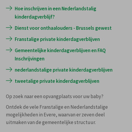
KINDEROPVANG (FRANSTALIG)
Hoe inschrijven in een Nederlandstalig
S. Hoedemaekerssquare 10
kinderdagverblijf?
Tel:
0498 58 86 45
Dienst voor onthaalouders - Brussels gewest
inscription.creches@evere.brussels
Franstalige private kinderdagverblijven
maandag tot vrijdag, van 8 u. tot 12.45 u
Gemeentelijke kinderdagverblijven en FAQ
dinsdagavond, van 16u tot 19u30
Inschrijvingen
nederlandstalige private kinderdagverblijven
tweetalige private kinderdagverblijven
Op zoek naar een opvangplaats voor uw baby?
Ontdek de vele Franstalige en Nederlandstalige
mogelijkheden in Evere, waarvan er zeven deel
uitmaken van de gemeentelijke structuur.