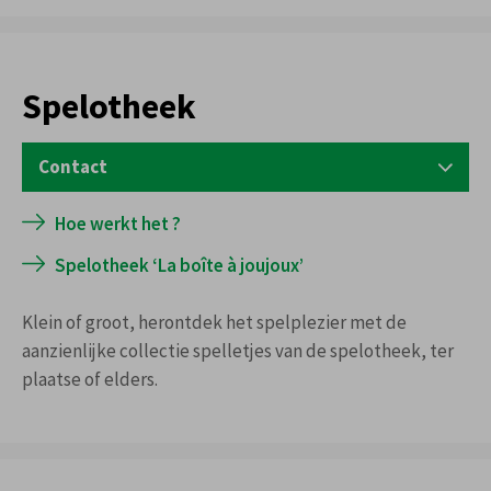
Spelotheek
Contact
SPELOTHEEK
Hoe werkt het ?
S. Hoedemaekerssquare 10 (-1)
Spelotheek ‘La boîte à joujoux’
Tel:
022476355
dinsdag tot vrijdag van 14u. tot 17.15u
Klein of groot, herontdek het spelplezier met de
zaterdag van 9u. tot 13u.
aanzienlijke collectie spelletjes van de spelotheek, ter
plaatse of elders.