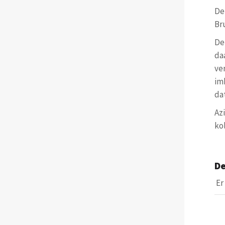
De
Br
De 
da
ve
im
da
Az
ko
De
Er