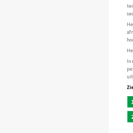
te
se
He
af
ho
He
In 
pe
ui
Zi