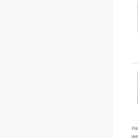
He
we