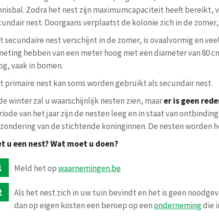
nnisbal. Zodra het nest zijn maximumcapaciteit heeft bereikt, 
cundair nest. Doorgaans verplaatst de kolonie zich in de zomer,
t secundaire nest verschijnt in de zomer, is ovaalvormig en vee
meting hebben van een meter hoog met een diameter van 80 cm
og, vaak in bomen.
t primaire nest kan soms worden gebruikt als secundair nest.
de winter zal u waarschijnlijk nesten zien, maar
er is geen red
riode van het jaar zijn de nesten leeg en in staat van ontbindin
tzondering van de stichtende koninginnen. De nesten worden he
et u een nest? Wat moet u doen?
Meld het op
waarnemingen.be
Als het nest zich in uw tuin bevindt en het is geen noodgev
dan op eigen kosten een beroep op een
onderneming
die i