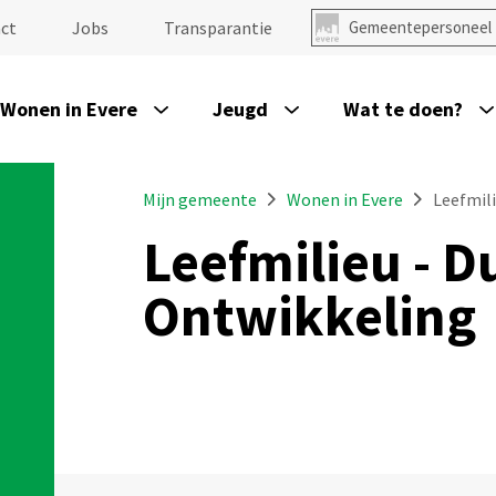
ct
Jobs
Transparantie
Gemeentepersoneel
Wonen in Evere
Jeugd
Wat te doen?
Mijn gemeente
Wonen in Evere
Leefmil
Leefmilieu - 
Ontwikkeling