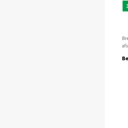
Bre
af
Be