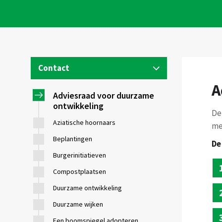
Contact
A
DUURZAME ONTWIKKELING
Adviesraad voor duurzame
ontwikkeling
Parijsstraat, 112
De
Aziatische hoornaars
Tel:
022476335
me
ddo@evere.brussels
Beplantingen
De
Burgerinitiatieven
Compostplaatsen
Duurzame ontwikkeling
Duurzame wijken
Een boomspiegel adopteren