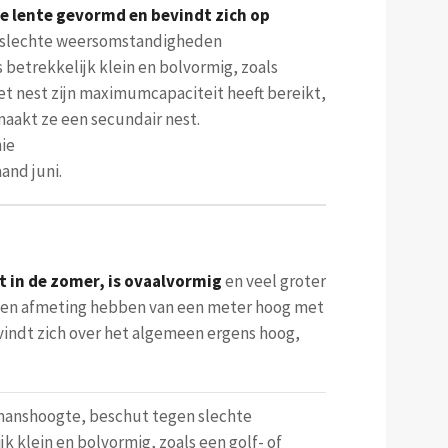
de lente gevormd en bevindt zich op
 slechte weersomstandigheden
is betrekkelijk klein en bolvormig, zoals
het nest zijn maximumcapaciteit heeft bereikt,
maakt ze een secundair nest.
ie
and juni.
t in de zomer, is ovaalvormig
en veel groter
 een afmeting hebben van een meter hoog met
vindt zich over het algemeen ergens hoog,
 manshoogte, beschut tegen slechte
k klein en bolvormig, zoals een golf- of