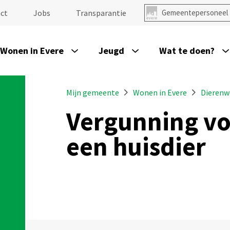
ct
Jobs
Transparantie
Gemeentepersoneel
Wonen in Evere
Jeugd
Wat te doen?
Mijn gemeente
Wonen in Evere
Dierenw
Vergunning vo
een huisdier