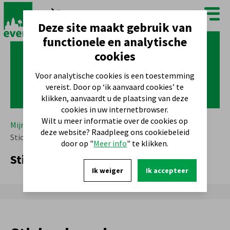
FR
NL
Deze site maakt gebruik van
functionele en analytische
cookies
Voor analytische cookies is een toestemming
vereist. Door op ‘ik aanvaard cookies’ te
klikken, aanvaardt u de plaatsing van deze
cookies in uw internetbrowser.
Wilt u meer informatie over de cookies op
Mijn gemeente
Wonen in Evere
Dierenwelzijn
deze website? Raadpleeg ons cookiebeleid
Sticker brandweermannen
door op "
Meer info
" te klikken.
Sticker brandweermannen
Ik weiger
Ik accepteer