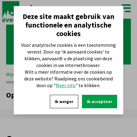
FR
NL
Deze site maakt gebruik van
functionele en analytische
cookies
Voor analytische cookies is een toestemming
vereist. Door op ‘ik aanvaard cookies’ te
klikken, aanvaardt u de plaatsing van deze
cookies in uw internetbrowser.
Wilt u meer informatie over de cookies op
Mijn gemeente
Wat te doen?
Cultuur
Oproep
deze website? Raadpleeg ons cookiebeleid
voor projectsubsidies
door op "
Meer info
" te klikken.
Oproep voor projectsubsidies
Ik weiger
Ik accepteer