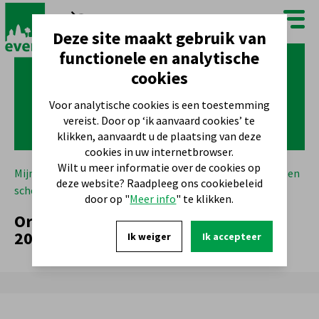
FR
NL
Deze site maakt gebruik van
functionele en analytische
cookies
Voor analytische cookies is een toestemming
vereist. Door op ‘ik aanvaard cookies’ te
klikken, aanvaardt u de plaatsing van deze
cookies in uw internetbrowser.
Wilt u meer informatie over de cookies op
Mijn gemeente
Beleid
College van burgemeester en
deze website? Raadpleeg ons cookiebeleid
schepenen
Orientatienota Driejarenplan 2019 – 2021
door op "
Meer info
" te klikken.
Orientatienota Driejarenplan 2019 –
2021
Ik weiger
Ik accepteer