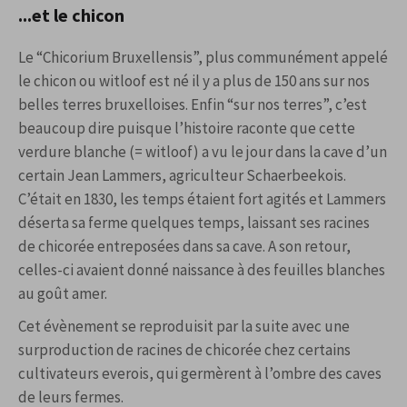
...et le chicon
Le “Chicorium Bruxellensis”, plus communément appelé
le chicon ou witloof est né il y a plus de 150 ans sur nos
belles terres bruxelloises. Enfin “sur nos terres”, c’est
beaucoup dire puisque l’histoire raconte que cette
verdure blanche (= witloof)
a vu le jour dans la cave d’un
certain Jean Lammers, agriculteur Schaerbeekois.
C’était en 1830, les temps étaient fort agités et Lammers
déserta sa ferme quelques temps, laissant ses racines
de chicorée entreposées dans sa cave. A son retour,
celles-ci avaient donné naissance à des feuilles blanches
au goût amer.
Cet évènement se reproduisit par la suite avec une
surproduction de racines de chicorée chez certains
cultivateurs everois, qui germèrent à l’ombre des caves
de leurs fermes.