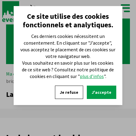
FR
NL
Ce site utilise des cookies
fonctionnels et analytiques.
Ces derniers cookies nécessitent un
consentement. En cliquant sur "J’accepte",
vous acceptez le placement de ces cookies sur
votre navigateur web.
Vous souhaitez en savoir plus sur les cookies
de ce site web ? Consultez notre politique de
Ma commune
Que faire ?
900 ans d'Evere
La
cookies en cliquant sur "
plus d’infos
".
brique et le chicon
La brique et le chicon
Je refuse
J'accepte