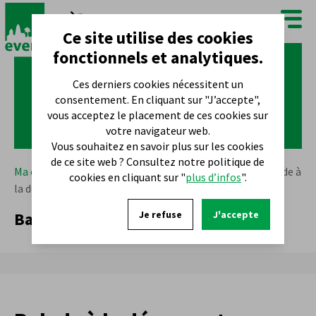
FR
NL
Ce site utilise des cookies
fonctionnels et analytiques.
Ces derniers cookies nécessitent un
consentement. En cliquant sur "J’accepte",
vous acceptez le placement de ces cookies sur
votre navigateur web.
Vous souhaitez en savoir plus sur les cookies
de ce site web ? Consultez notre politique de
Ma commune
Que faire ?
900 ans d'Evere
Balade à
cookies en cliquant sur "
plus d’infos
".
la découverte d'Evere
Balade à la découverte d'Evere
Je refuse
J'accepte