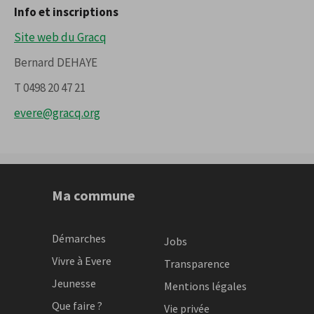
Info et inscriptions
Site web du Gracq
Bernard DEHAYE
T 0498 20 47 21
evere@gracq.org
Ma commune
Démarches
Jobs
Vivre à Evere
Transparence
Jeunesse
Mentions légales
Que faire ?
Vie privée