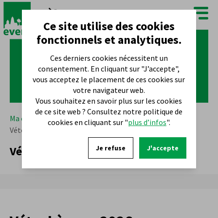
FR
NL
Ce site utilise des cookies
fonctionnels et analytiques.
Ces derniers cookies nécessitent un
consentement. En cliquant sur "J’accepte",
vous acceptez le placement de ces cookies sur
votre navigateur web.
Vous souhaitez en savoir plus sur les cookies
de ce site web ? Consultez notre politique de
Ma commune
Vivre à Evere
Bien-être animal
cookies en cliquant sur "
plus d’infos
".
Vétochèques 2026
Vétochèques 2026
Je refuse
J'accepte