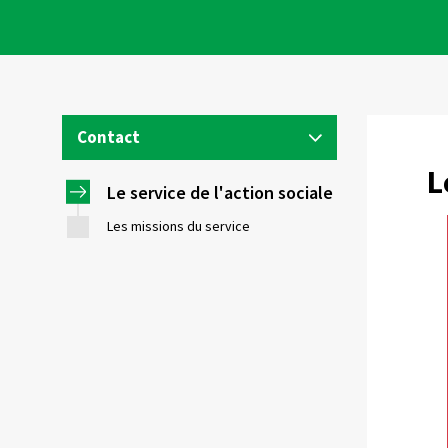
Contact
L
ACTION SOCIALE
Le service de l'action sociale
Square S. Hoedemaekers 10
Les missions du service
Tel:
02 563 60 79
action.sociale@evere.brussels
lundi au vendredi de 8h à 12h45