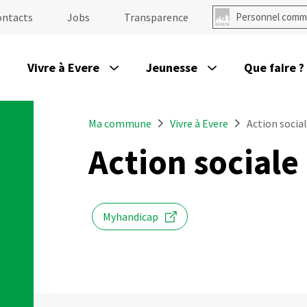
ontacts
Jobs
Transparence
Personnel comm
Vivre à Evere
Jeunesse
Que faire ?
Ma commune
Vivre à Evere
Action socia
Action sociale
Myhandicap