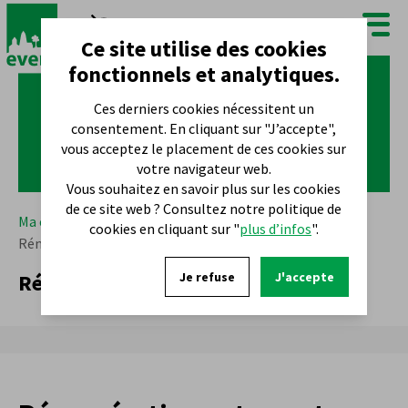
FR
NL
Ce site utilise des cookies
fonctionnels et analytiques.
Ces derniers cookies nécessitent un
consentement. En cliquant sur "J’accepte",
vous acceptez le placement de ces cookies sur
votre navigateur web.
Vous souhaitez en savoir plus sur les cookies
de ce site web ? Consultez notre politique de
Ma commune
Politique
Transparence
cookies en cliquant sur "
plus d’infos
".
Rémunérations et avantages
Rémunérations et avantages
Je refuse
J'accepte