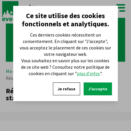
FR
NL
Ce site utilise des cookies
fonctionnels et analytiques.
Ces derniers cookies nécessitent un
consentement. En cliquant sur "J’accepte",
vous acceptez le placement de ces cookies sur
votre navigateur web.
Vous souhaitez en savoir plus sur les cookies
de ce site web ? Consultez notre politique de
Ma commune
Démarches
Stationnement
cookies en cliquant sur "
plus d’infos
".
Réservation d'emplacements de stationnement
Réservation d'emplacements de
Je refuse
J'accepte
stationnement