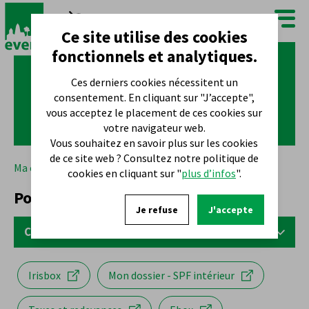
FR
NL
Ce site utilise des cookies
fonctionnels et analytiques.
Ces derniers cookies nécessitent un
consentement. En cliquant sur "J’accepte",
vous acceptez le placement de ces cookies sur
votre navigateur web.
Vous souhaitez en savoir plus sur les cookies
de ce site web ? Consultez notre politique de
Ma commune
Démarches
Population
cookies en cliquant sur "
plus d’infos
".
Population
Je refuse
J'accepte
Contact
POPULATION
Irisbox
Mon dossier - SPF intérieur
Square S. Hoedemaekers 10