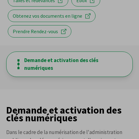
Taxes et redevances
Ebox
Tel:
02 247 62 51
population@evere.brussels
Obtenez vos documents en ligne
Prendre Rendez-vous
Demande et activation des clés
numériques
Demande et activation des
clés numériques
Dans le cadre de la numérisation de l'administration