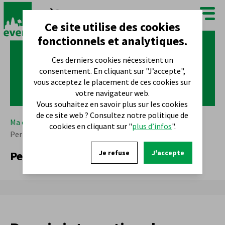
FR
NL
Ce site utilise des cookies
fonctionnels et analytiques.
Ces derniers cookies nécessitent un
consentement. En cliquant sur "J’accepte",
vous acceptez le placement de ces cookies sur
votre navigateur web.
Vous souhaitez en savoir plus sur les cookies
de ce site web ? Consultez notre politique de
Ma commune
Démarches
Permis de conduire
cookies en cliquant sur "
plus d’infos
".
Permis international
Permis international
Je refuse
J'accepte