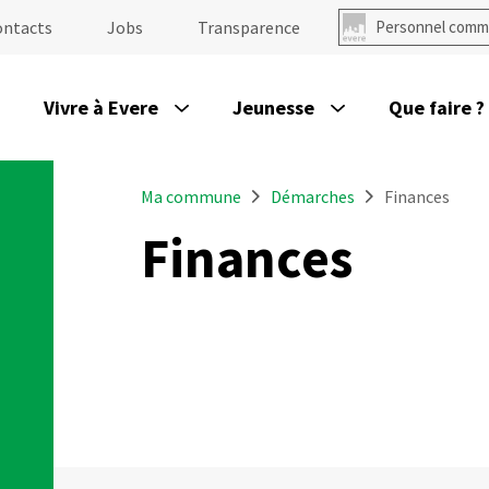
ontacts
Jobs
Transparence
Personnel comm
Vivre à Evere
Jeunesse
Que faire ?
Ma commune
Démarches
Finances
Finances