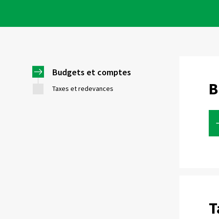
Budgets et comptes
B
Taxes et redevances
T