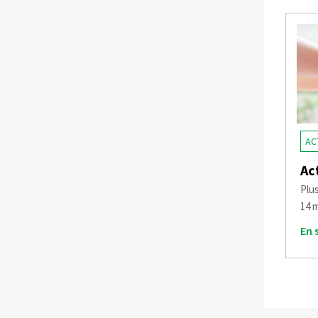
AC
Ac
Plu
14 
En 