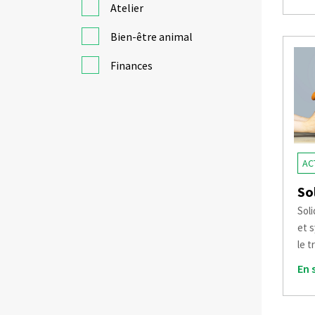
Atelier
Bien-être animal
Finances
AC
So
Soli
et 
le t
En 