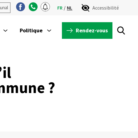
unal
FR
NL
Accessibilité
Rendez-vous
Politique
il
ommune ?