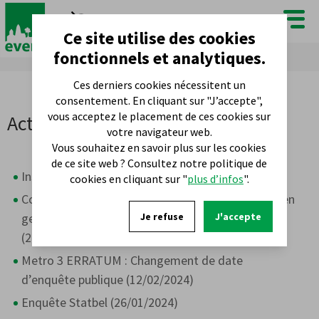
FR
NL
Ce site utilise des cookies
fonctionnels et analytiques.
Ces derniers cookies nécessitent un
Plan du site
consentement. En cliquant sur "J’accepte",
vous acceptez le placement de ces cookies sur
Actualités
votre navigateur web.
Vous souhaitez en savoir plus sur les cookies
de ce site web ? Consultez notre politique de
Inscription en crèche en un clic ! (03/03/2024)
cookies en cliquant sur "
plus d’infos
".
Conclusion d’un bail emphytéotique pour la prise en
gestion d’une maison rue Stuckens 111 à Evere
Je refuse
J'accepte
(27/02/2024)
Metro 3 ERRATUM : Changement de date
d’enquête publique (12/02/2024)
Enquête Statbel (26/01/2024)